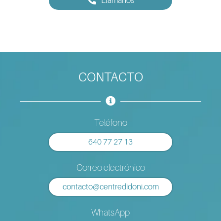
Llámanos
CONTACTO
Teléfono
640 77 27 13
Correo electrónico
contacto@centredidoni.com
WhatsApp