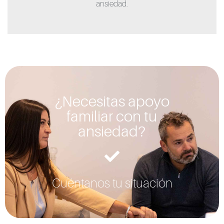
ansiedad.
¿Necesitas apoyo
familiar con tu
ansiedad?
Cuéntanos tu situación