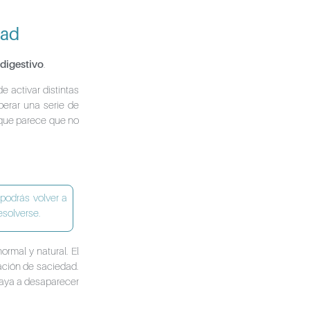
dad
 digestivo
.
 activar distintas
berar una serie de
ue parece que no
podrás volver a
esolverse.
normal y natural. El
ación de saciedad.
vaya a desaparecer