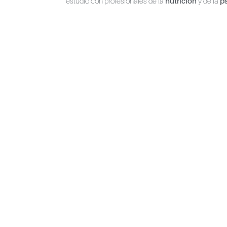
estudio con profesionales de la
nutrición
y de la
ps