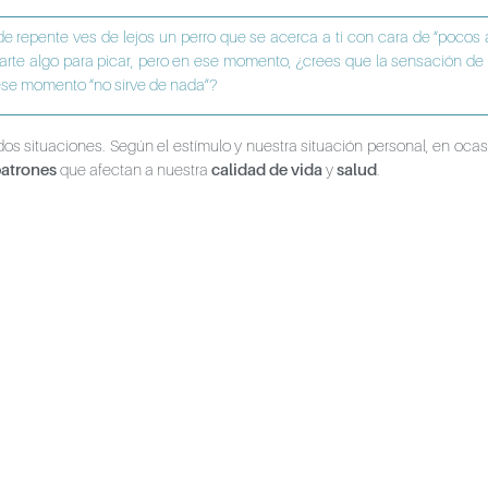
 de repente ves de lejos un perro que se acerca a ti con cara de “pocos
te algo para picar, pero en ese momento, ¿crees que la sensación de
se momento “no sirve de nada”?
os situaciones. Según el estímulo y nuestra situación personal, en oca
atrones
que afectan a nuestra
calidad de vida
y
salud
.