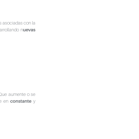
s asociadas con la
arrollando n
uevas
 Que aumente o se
te en
constante
y