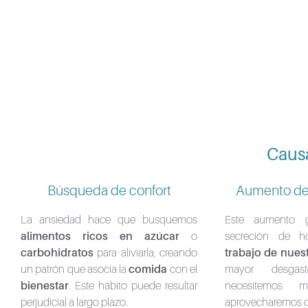
Causa
Búsqueda de confort
Aumento de
La ansiedad hace que busquemos
Este aumento 
alimentos ricos en azúcar
o
secreción de 
carbohidratos
para aliviarla, creando
trabajo de nues
un patrón que asocia la
comida
con el
mayor desgas
bienestar
. Este hábito puede resultar
necesitemos 
perjudicial a largo plazo.
aprovecharemos de