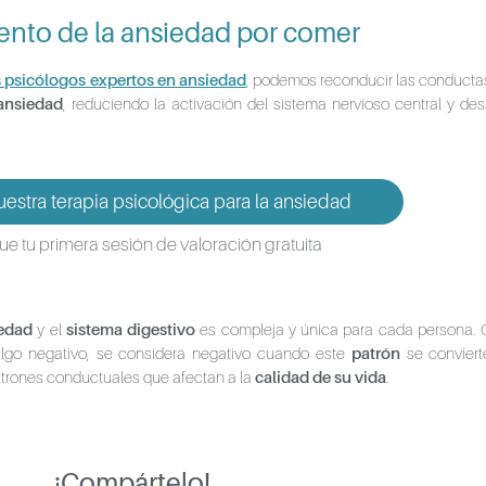
ento de la ansiedad por comer
s psicólogos expertos en ansiedad
, podemos reconducir las conducta
 ansiedad
, reduciendo la activación del sistema nervioso central y des
stra terapia psicológica para la ansiedad
e tu primera sesión de valoración gratuita
edad
y el
sistema digestivo
es compleja y única para cada persona.
 algo negativo, se considera negativo cuando este
patrón
se convier
 patrones conductuales que afectan a la
calidad de su vida
.
¡Compártelo!