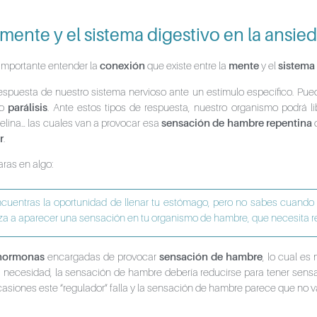
 mente y el sistema digestivo en la ansie
 importante entender la
conexión
que existe entre la
mente
y el
sistema
spuesta de nuestro sistema nervioso ante un estímulo específico. Puede
o
parálisis
. Ante estos tipos de respuesta, nuestro organismo podrá li
grelina… las cuales van a provocar esa
sensación de hambre repentina
q
r
.
ras en algo:
entras la oportunidad de llenar tu estómago, pero no sabes cuando 
za a aparecer una sensación en tu organismo de hambre, que necesita r
hormonas
encargadas de provocar
sensación de hambre
, lo cual es 
a necesidad, la sensación de hambre debería reducirse para tener sens
siones este “regulador” falla y la sensación de hambre parece que no 