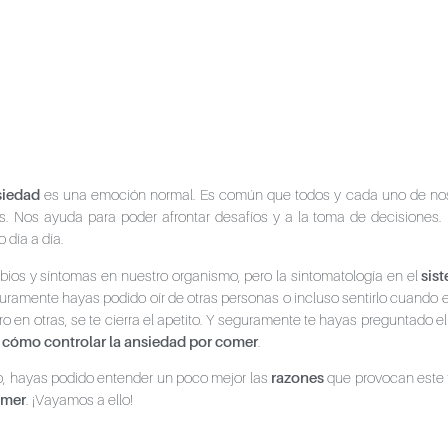
siedad
es una emoción normal. Es común que todos y cada uno de no
. Nos ayuda para poder afrontar desafíos y a la toma de decisiones.
 día a día.
os y síntomas en nuestro organismo, pero la sintomatología en el
sis
ramente hayas podido oír de otras personas o incluso sentirlo cuando es
ero en otras, se te cierra el apetito. Y seguramente te hayas preguntado el
y
cómo controlar la ansiedad por comer
.
o, hayas podido entender un poco mejor las
razones
que provocan este 
omer
. ¡Vayamos a ello!