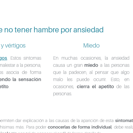
e no tener hambre por ansiedad
y vértigos
Miedo
gos
. Estos síntomas
En muchas ocasiones, la ansiedad
alestar a la persona,
causa un gran
miedo
a las personas
os asocia de forma
que la padecen, al pensar que algo
endo la sensación
malo les puede ocurrir. Esto, en
tito
.
ocasiones,
cierra el apetito
de las
personas.
ermiten dar explicación a las causas de la aparición de esta
sintomat
chísimas más. Para poder
conocerlas de forma individual
, debe real