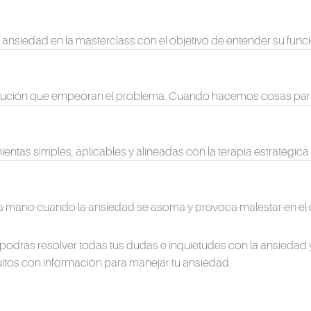
a ansiedad en la masterclass con el objetivo de entender su fun
olución que empeoran el problema. Cuando hacemos cosas para 
ientas simples, aplicables y alineadas con la terapia estratégica
os a mano cuando la ansiedad se asoma y provoca malestar en el d
podrás resolver todas tus dudas e inquietudes con la ansiedad y e
itos con información para manejar tu ansiedad.