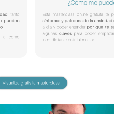
¿Cómo me puede
edad
, tanto
Esta masterclass online gratuita t
o pueden
síntomas y patrones de la ansiedad
to
.
a día y poder entender
por qué te 
algunas
claves
para poder empez
r a cómo
incordie tanto en tu bienestar.
Visualiza gratis la masterclass