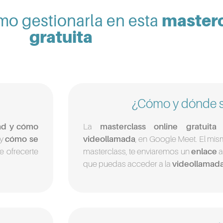
masterc
mo gestionarla en esta
gratuita
¿Cómo y dónde se
dad y cómo
La
masterclass online gratuita
s
y
cómo se
videollamada
, en Google Meet. El mism
e ofrecerte
masterclass, te enviaremos un
enlace
a
.
que puedas acceder a la
videollamad