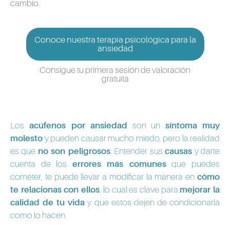
cambio.
Conoce nuestra terapia psicológica para la
ansiedad
Consigue tu primera sesión de valoración
gratuita
Los
acúfenos por ansiedad
son un
síntoma muy
molesto
y pueden causar mucho miedo, pero la realidad
es que
no son peligrosos
. Entender sus
causas
y darte
cuenta de los
errores más comunes
que puedes
cometer, te puede llevar a modificar la manera en
cómo
te relacionas con ellos
, lo cual es clave para
mejorar la
calidad de tu vida
y que estos dejen de condicionarla
como lo hacen.